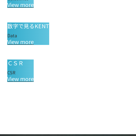
View more
数字で見るKENT
Data
View more
ＣＳＲ
CSR
View more